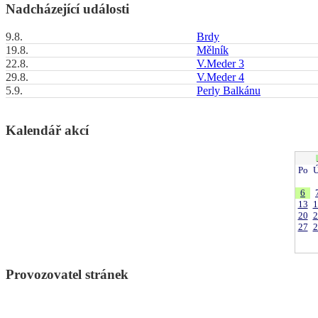
Nadcházející události
9.8.
Brdy
19.8.
Mělník
22.8.
V.Meder 3
29.8.
V.Meder 4
5.9.
Perly Balkánu
Kalendář akcí
Po
Ú
6
13
1
20
2
27
2
Provozovatel stránek