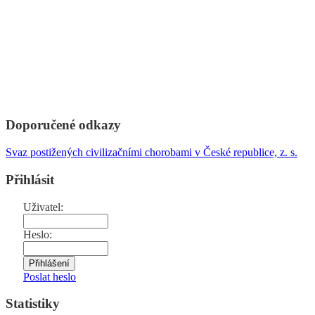
Doporučené odkazy
Svaz postižených civilizačními chorobami v České republice, z. s.
Přihlásit
Uživatel:
Heslo:
Poslat heslo
Statistiky