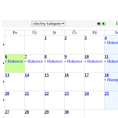
L
Po
Út
St
Čt
Pá
S
1
2
3
4
•
Hoko
6
7
8
9
10
11
•
Hokovce
•
Hokovce
•
Hokovce
•
Hokovce
•
Hokovce
•
Hoko
13
14
15
16
17
18
•
Husop
20
21
22
23
24
25
27
28
29
30