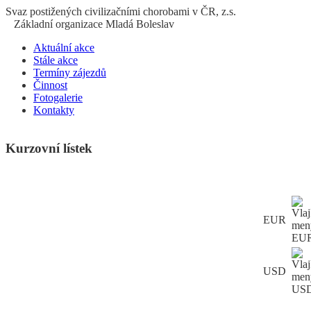
S
vaz
p
ostižených
c
ivilizačními
ch
orobami v ČR, z.s.
Základní organizace Mladá Boleslav
Aktuální akce
Stále akce
Termíny zájezdů
Činnost
Fotogalerie
Kontakty
Kurzovní lístek
EUR
USD