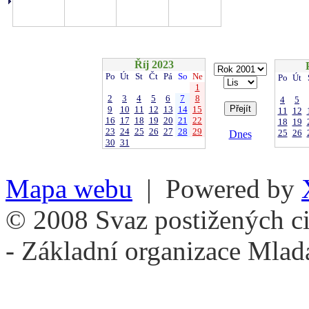
Říj 2023
Po
Út
St
Čt
Pá
So
Ne
Po
Út
1
2
3
4
5
6
7
8
4
5
9
10
11
12
13
14
15
11
12
16
17
18
19
20
21
22
18
19
23
24
25
26
27
28
29
25
26
Dnes
30
31
Mapa webu
| Powered by
© 2008 Svaz postižených ci
- Základní organizace Mlad