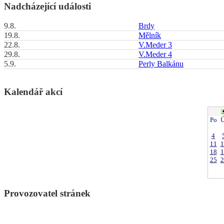
Nadcházející události
9.8.
Brdy
19.8.
Mělník
22.8.
V.Meder 3
29.8.
V.Meder 4
5.9.
Perly Balkánu
Kalendář akcí
Po
Ú
4
11
1
18
1
25
2
Provozovatel stránek