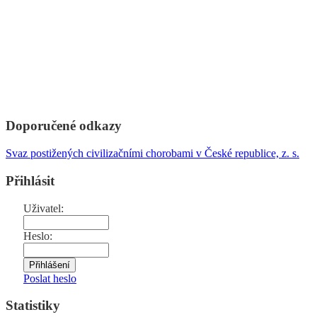
Doporučené odkazy
Svaz postižených civilizačními chorobami v České republice, z. s.
Přihlásit
Uživatel:
Heslo:
Poslat heslo
Statistiky