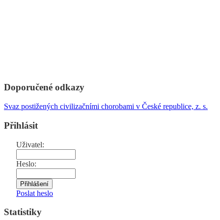
Doporučené odkazy
Svaz postižených civilizačními chorobami v České republice, z. s.
Přihlásit
Uživatel:
Heslo:
Poslat heslo
Statistiky