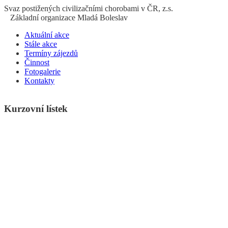
S
vaz
p
ostižených
c
ivilizačními
ch
orobami v ČR, z.s.
Základní organizace Mladá Boleslav
Aktuální akce
Stále akce
Termíny zájezdů
Činnost
Fotogalerie
Kontakty
Kurzovní lístek