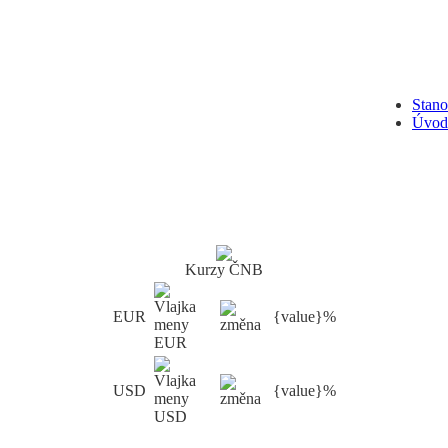
Stan
Úvod
Kurzy ČNB
EUR
{value}%
USD
{value}%