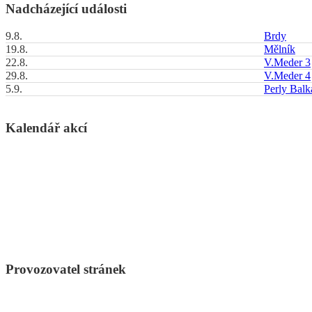
Nadcházející události
9.8.
Brdy
19.8.
Mělník
22.8.
V.Meder 3
29.8.
V.Meder 4
5.9.
Perly Bal
Kalendář akcí
Provozovatel stránek