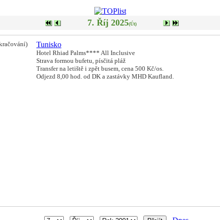
7. Říj 2025
(Út)
kračování)
Tunisko
Hotel Rhiad Palms**** All Inclusive
Strava formou bufetu, písčitá pláž
Transfer na letiště i zpět busem, cena 500 Kč/os.
Odjezd 8,00 hod. od DK a zastávky MHD Kaufland.