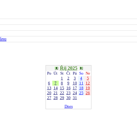
kánu
Říj 2025
Po
Út
St
Čt
Pá
So
Ne
1
2
3
4
5
6
7
8
9
10
11
12
13
14
15
16
17
18
19
20
21
22
23
24
25
26
27
28
29
30
31
Dnes