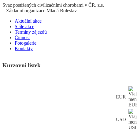
S
vaz
p
ostižených
c
ivilizačními
ch
orobami v ČR, z.s.
Základní organizace Mladá Boleslav
Aktuální akce
Stále akce
Termíny zájezdů
Činnost
Fotogalerie
Kontakty
Kurzovní lístek
EUR
USD