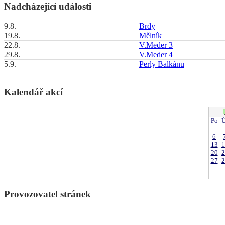
Nadcházející události
9.8.
Brdy
19.8.
Mělník
22.8.
V.Meder 3
29.8.
V.Meder 4
5.9.
Perly Balkánu
Kalendář akcí
Po
Ú
6
13
1
20
2
27
2
Provozovatel stránek