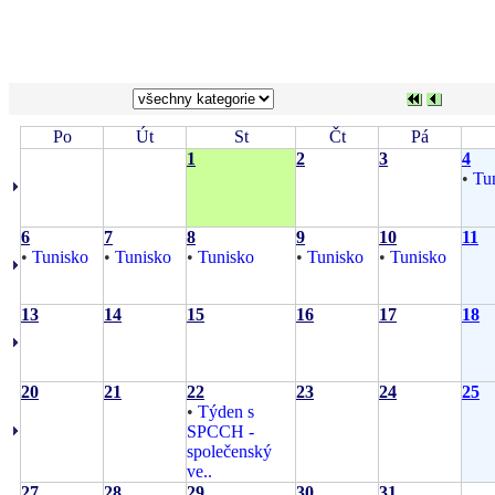
Po
Út
St
Čt
Pá
1
2
3
4
•
Tu
6
7
8
9
10
11
•
Tunisko
•
Tunisko
•
Tunisko
•
Tunisko
•
Tunisko
13
14
15
16
17
18
20
21
22
23
24
25
•
Týden s
SPCCH -
společenský
ve..
27
28
29
30
31