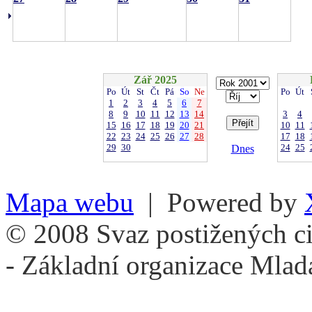
Zář 2025
Po
Út
St
Čt
Pá
So
Ne
Po
Út
1
2
3
4
5
6
7
8
9
10
11
12
13
14
3
4
15
16
17
18
19
20
21
10
11
22
23
24
25
26
27
28
17
18
29
30
24
25
Dnes
Mapa webu
| Powered by
© 2008 Svaz postižených ci
- Základní organizace Mlad