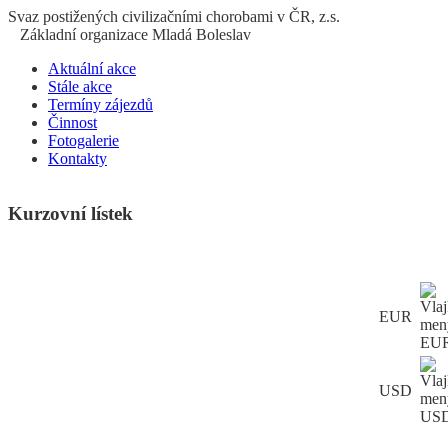
S
vaz
p
ostižených
c
ivilizačními
ch
orobami v ČR, z.s.
Základní organizace Mladá Boleslav
Aktuální akce
Stále akce
Termíny zájezdů
Činnost
Fotogalerie
Kontakty
Kurzovní lístek
EUR
USD