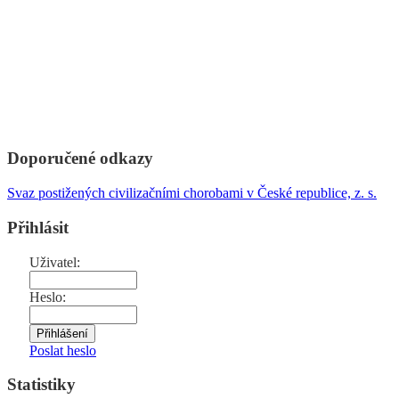
Doporučené odkazy
Svaz postižených civilizačními chorobami v České republice, z. s.
Přihlásit
Uživatel:
Heslo:
Poslat heslo
Statistiky