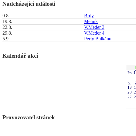
Nadcházející události
9.8.
Brdy
19.8.
Mělník
22.8.
V.Meder 3
29.8.
V.Meder 4
5.9.
Perly Balkánu
Kalendář akcí
Po
Ú
6
13
1
20
2
27
2
Provozovatel stránek