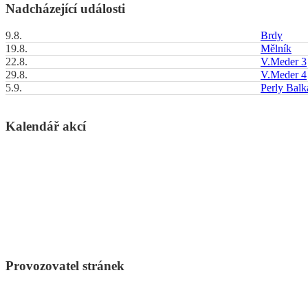
Nadcházející události
9.8.
Brdy
19.8.
Mělník
22.8.
V.Meder 3
29.8.
V.Meder 4
5.9.
Perly Bal
Kalendář akcí
Provozovatel stránek