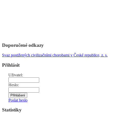
Doporučené odkazy
Svaz postižených civilizačními chorobami v České republice, z. s.
Přihlásit
Uživatel:
Heslo:
Poslat heslo
Statistiky