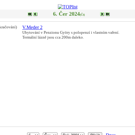
6. Čer 2024
(Čt)
kračování)
V.Meder 2
Ubytování v Penzionu Györy s polopenzí i vlastním vaření.
Termální lázně jsou cca 200m daleko.