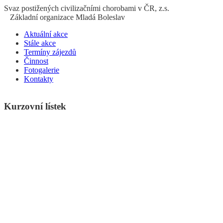
S
vaz
p
ostižených
c
ivilizačními
ch
orobami v ČR, z.s.
Základní organizace Mladá Boleslav
Aktuální akce
Stále akce
Termíny zájezdů
Činnost
Fotogalerie
Kontakty
Kurzovní lístek