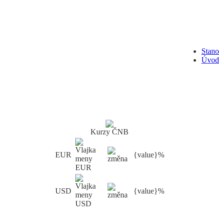
Stan
Úvod
Kurzy ČNB
EUR
{value}%
USD
{value}%