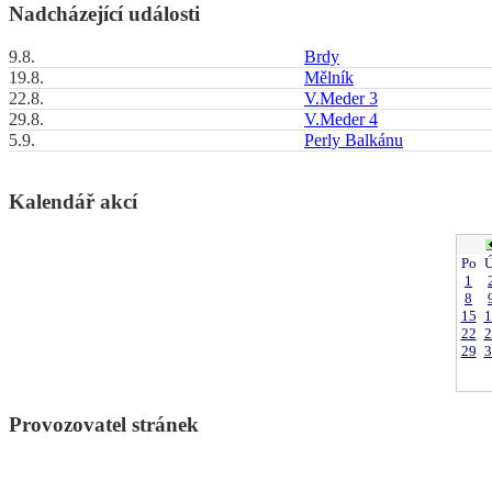
Nadcházející události
9.8.
Brdy
19.8.
Mělník
22.8.
V.Meder 3
29.8.
V.Meder 4
5.9.
Perly Balkánu
Kalendář akcí
Po
Ú
1
8
15
1
22
2
29
3
Provozovatel stránek