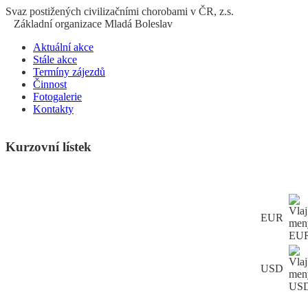
S
vaz
p
ostižených
c
ivilizačními
ch
orobami v ČR, z.s.
Základní organizace Mladá Boleslav
Aktuální akce
Stále akce
Termíny zájezdů
Činnost
Fotogalerie
Kontakty
Kurzovní lístek
EUR
USD