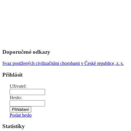
Doporučené odkazy
Svaz postižených civilizačními chorobami v České republice, z. s.
Přihlásit
Uživatel:
Heslo:
Poslat heslo
Statistiky