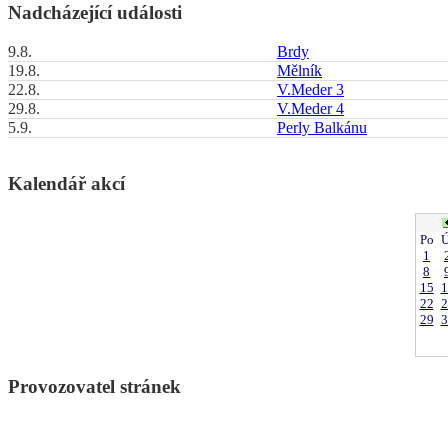
Nadcházející události
9.8.
Brdy
19.8.
Mělník
22.8.
V.Meder 3
29.8.
V.Meder 4
5.9.
Perly Balkánu
Kalendář akcí
Po
Ú
1
8
15
1
22
2
29
3
Provozovatel stránek