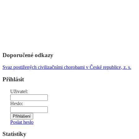
Doporučené odkazy
Svaz postižených civilizačními chorobami v České republice, z. s.
Přihlásit
Uživatel:
Heslo:
Poslat heslo
Statistiky