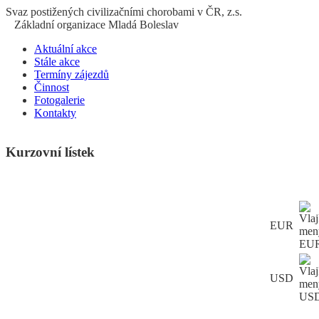
S
vaz
p
ostižených
c
ivilizačními
ch
orobami v ČR, z.s.
Základní organizace Mladá Boleslav
Aktuální akce
Stále akce
Termíny zájezdů
Činnost
Fotogalerie
Kontakty
Kurzovní lístek
EUR
USD