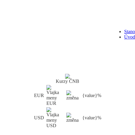
Stan
Úvod
Kurzy ČNB
EUR
{value}%
USD
{value}%