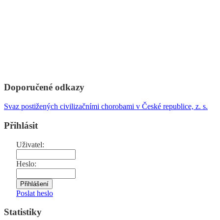
Doporučené odkazy
Svaz postižených civilizačními chorobami v České republice, z. s.
Přihlásit
Uživatel:
Heslo:
Poslat heslo
Statistiky