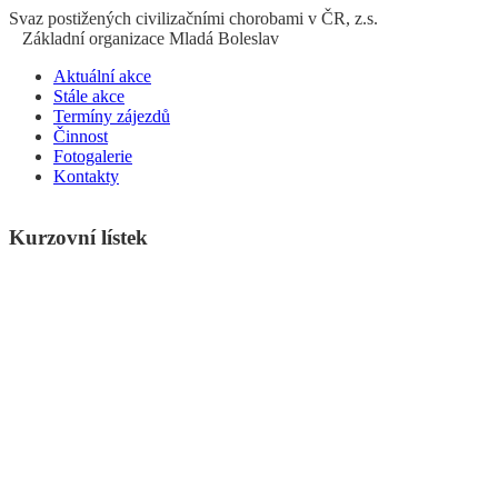
S
vaz
p
ostižených
c
ivilizačními
ch
orobami v ČR, z.s.
Základní organizace Mladá Boleslav
Aktuální akce
Stále akce
Termíny zájezdů
Činnost
Fotogalerie
Kontakty
Kurzovní lístek