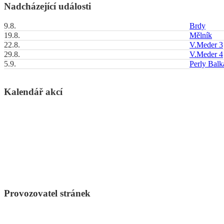
Nadcházející události
9.8.
Brdy
19.8.
Mělník
22.8.
V.Meder 3
29.8.
V.Meder 4
5.9.
Perly Bal
Kalendář akcí
Provozovatel stránek