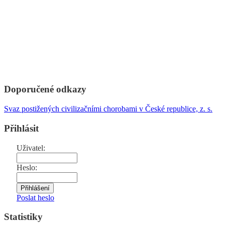
Doporučené odkazy
Svaz postižených civilizačními chorobami v České republice, z. s.
Přihlásit
Uživatel:
Heslo:
Poslat heslo
Statistiky