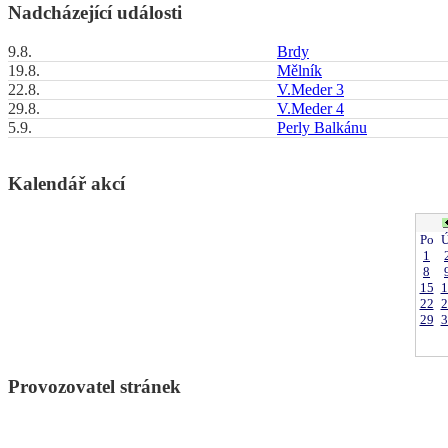
Nadcházející události
9.8.
Brdy
19.8.
Mělník
22.8.
V.Meder 3
29.8.
V.Meder 4
5.9.
Perly Balkánu
Kalendář akcí
Po
Ú
1
8
15
1
22
2
29
3
Provozovatel stránek