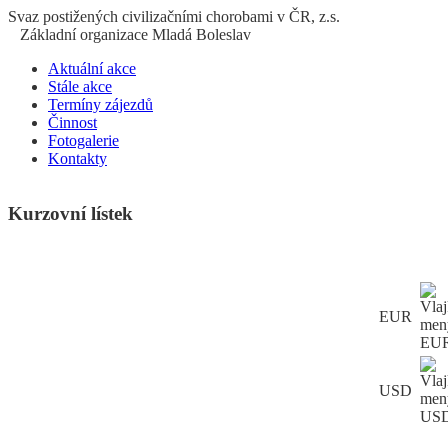
S
vaz
p
ostižených
c
ivilizačními
ch
orobami v ČR, z.s.
Základní organizace Mladá Boleslav
Aktuální akce
Stále akce
Termíny zájezdů
Činnost
Fotogalerie
Kontakty
Kurzovní lístek
EUR
USD