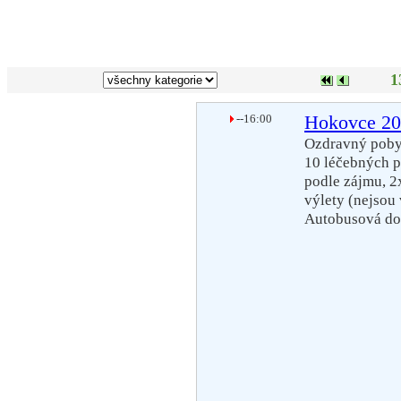
1
--16:00
Hokovce 2
Ozdravný pobyt
10 léčebných p
podle zájmu, 2
výlety (nejsou 
Autobusová do