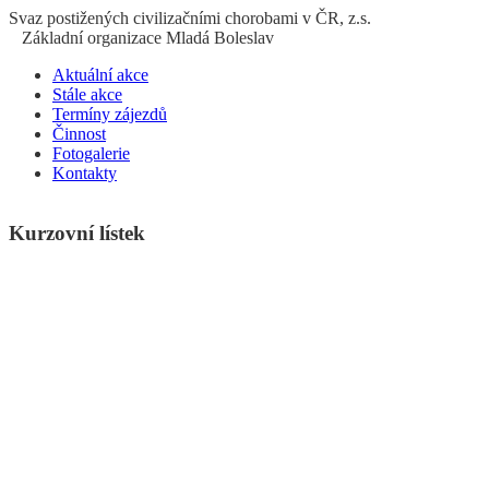
S
vaz
p
ostižených
c
ivilizačními
ch
orobami v ČR, z.s.
Základní organizace Mladá Boleslav
Aktuální akce
Stále akce
Termíny zájezdů
Činnost
Fotogalerie
Kontakty
Kurzovní lístek