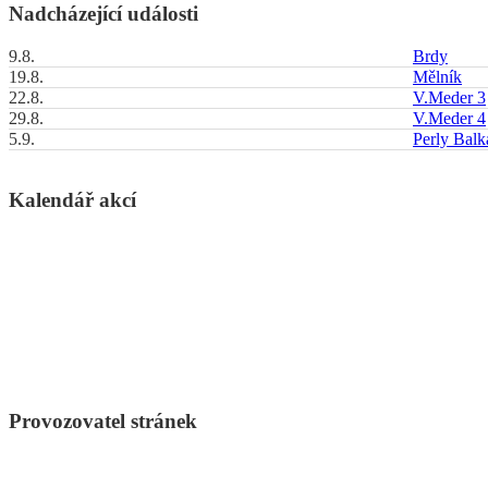
Nadcházející události
9.8.
Brdy
19.8.
Mělník
22.8.
V.Meder 3
29.8.
V.Meder 4
5.9.
Perly Bal
Kalendář akcí
Provozovatel stránek