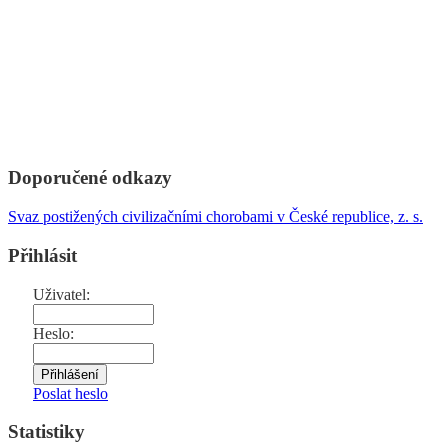
Doporučené odkazy
Svaz postižených civilizačními chorobami v České republice, z. s.
Přihlásit
Uživatel:
Heslo:
Poslat heslo
Statistiky