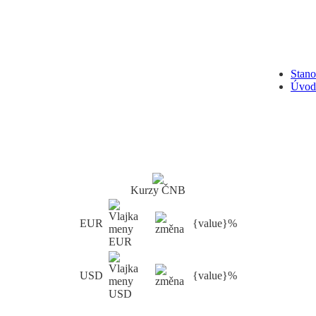
Stan
Úvod
Kurzy ČNB
EUR
{value}%
USD
{value}%