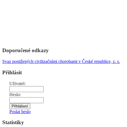
Doporučené odkazy
Svaz postižených civilizačními chorobami v České republice, z. s.
Přihlásit
Uživatel:
Heslo:
Poslat heslo
Statistiky