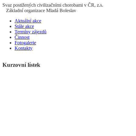
S
vaz
p
ostižených
c
ivilizačními
ch
orobami v ČR, z.s.
Základní organizace Mladá Boleslav
Aktuální akce
Stále akce
Termíny zájezdů
Činnost
Fotogalerie
Kontakty
Kurzovní lístek