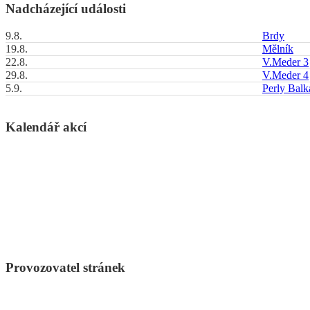
Nadcházející události
9.8.
Brdy
19.8.
Mělník
22.8.
V.Meder 3
29.8.
V.Meder 4
5.9.
Perly Bal
Kalendář akcí
Provozovatel stránek