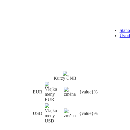
Stan
Úvod
Kurzy ČNB
EUR
{value}%
USD
{value}%