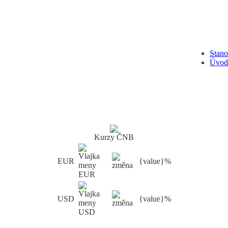
Stan
Úvod
Kurzy ČNB
EUR
{value}%
USD
{value}%