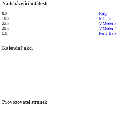
Nadcházející události
9.8.
Brdy
19.8.
Mělník
22.8.
V.Meder 3
29.8.
V.Meder 4
5.9.
Perly Bal
Kalendář akcí
Provozovatel stránek