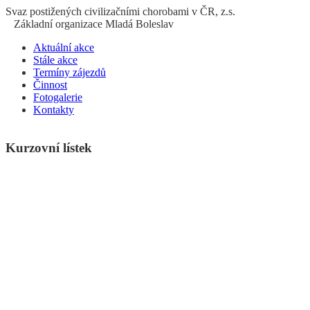
S
vaz
p
ostižených
c
ivilizačními
ch
orobami v ČR, z.s.
Základní organizace Mladá Boleslav
Aktuální akce
Stále akce
Termíny zájezdů
Činnost
Fotogalerie
Kontakty
Kurzovní lístek