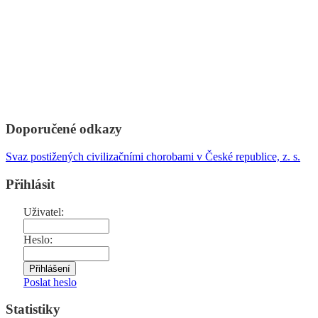
Doporučené odkazy
Svaz postižených civilizačními chorobami v České republice, z. s.
Přihlásit
Uživatel:
Heslo:
Poslat heslo
Statistiky