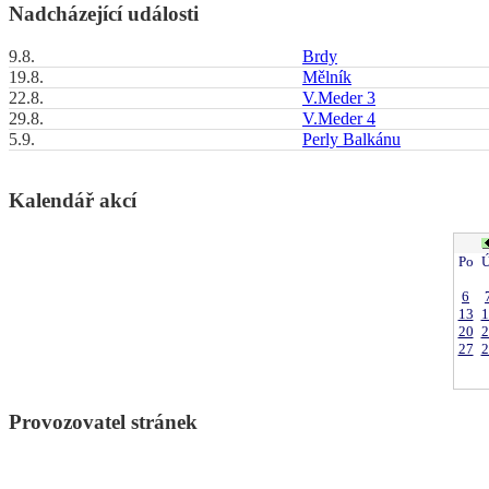
Nadcházející události
9.8.
Brdy
19.8.
Mělník
22.8.
V.Meder 3
29.8.
V.Meder 4
5.9.
Perly Balkánu
Kalendář akcí
Po
Ú
6
13
1
20
2
27
2
Provozovatel stránek