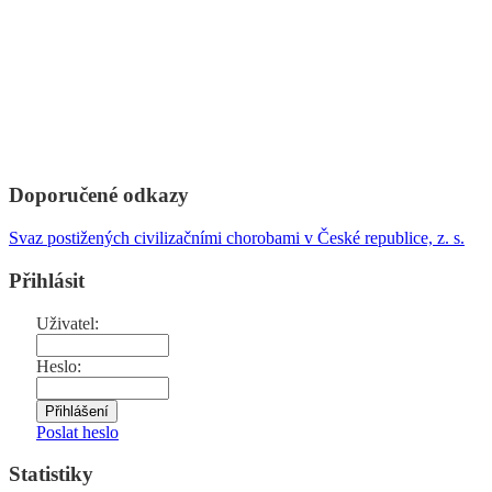
Doporučené odkazy
Svaz postižených civilizačními chorobami v České republice, z. s.
Přihlásit
Uživatel:
Heslo:
Poslat heslo
Statistiky