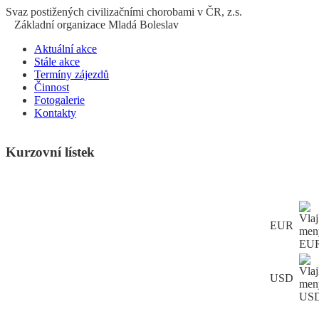
S
vaz
p
ostižených
c
ivilizačními
ch
orobami v ČR, z.s.
Základní organizace Mladá Boleslav
Aktuální akce
Stále akce
Termíny zájezdů
Činnost
Fotogalerie
Kontakty
Kurzovní lístek
EUR
USD