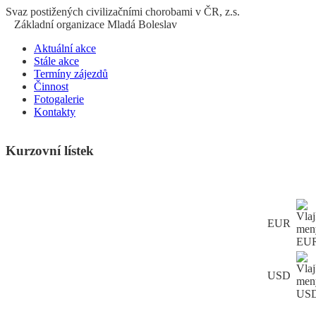
S
vaz
p
ostižených
c
ivilizačními
ch
orobami v ČR, z.s.
Základní organizace Mladá Boleslav
Aktuální akce
Stále akce
Termíny zájezdů
Činnost
Fotogalerie
Kontakty
Kurzovní lístek
EUR
USD