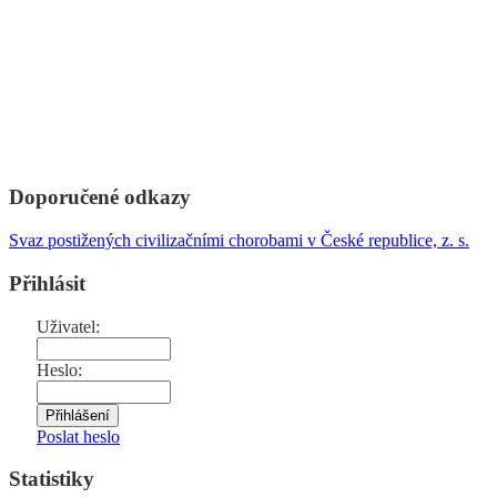
Doporučené odkazy
Svaz postižených civilizačními chorobami v České republice, z. s.
Přihlásit
Uživatel:
Heslo:
Poslat heslo
Statistiky