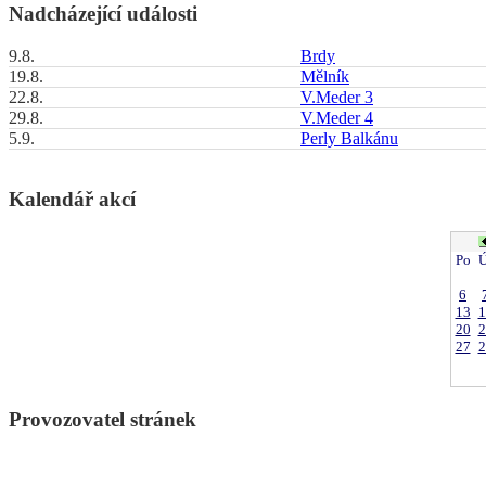
Nadcházející události
9.8.
Brdy
19.8.
Mělník
22.8.
V.Meder 3
29.8.
V.Meder 4
5.9.
Perly Balkánu
Kalendář akcí
Po
Ú
6
13
1
20
2
27
2
Provozovatel stránek