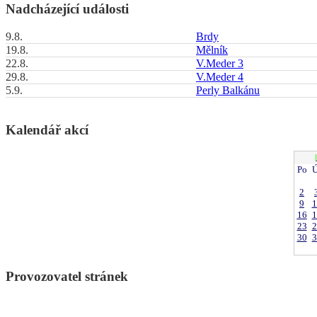
Nadcházející události
9.8.
Brdy
19.8.
Mělník
22.8.
V.Meder 3
29.8.
V.Meder 4
5.9.
Perly Balkánu
Kalendář akcí
Po
Ú
2
9
1
16
1
23
2
30
3
Provozovatel stránek