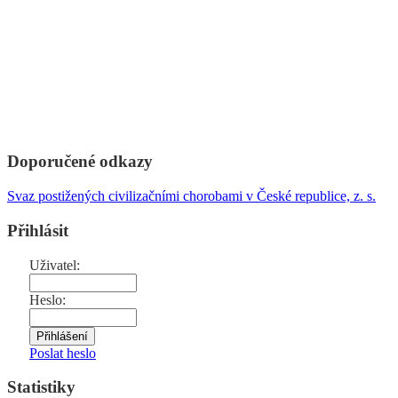
Doporučené odkazy
Svaz postižených civilizačními chorobami v České republice, z. s.
Přihlásit
Uživatel:
Heslo:
Poslat heslo
Statistiky