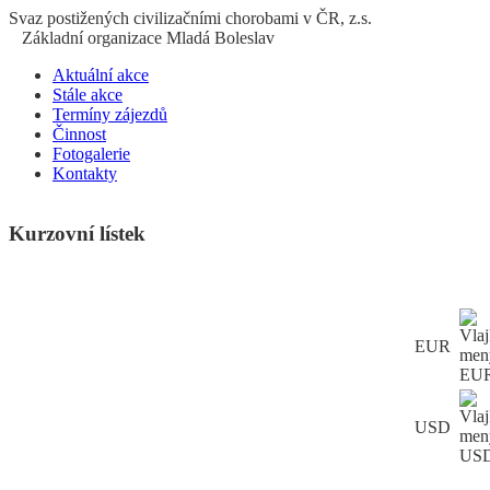
S
vaz
p
ostižených
c
ivilizačními
ch
orobami v ČR, z.s.
Základní organizace Mladá Boleslav
Aktuální akce
Stále akce
Termíny zájezdů
Činnost
Fotogalerie
Kontakty
Kurzovní lístek
EUR
USD