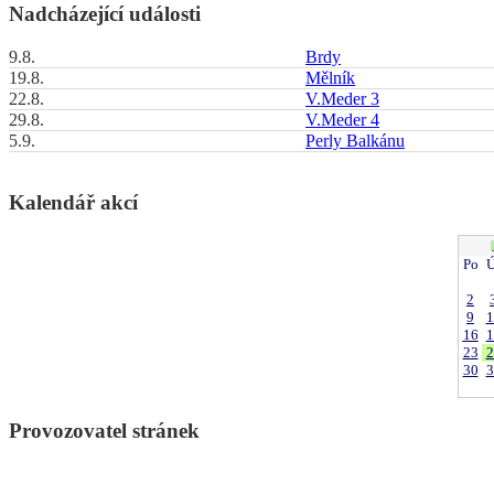
Nadcházející události
9.8.
Brdy
19.8.
Mělník
22.8.
V.Meder 3
29.8.
V.Meder 4
5.9.
Perly Balkánu
Kalendář akcí
Po
Ú
2
9
1
16
1
23
2
30
3
Provozovatel stránek