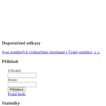
Doporučené odkazy
Svaz postižených civilizačními chorobami v České republice, z. s.
Přihlásit
Uživatel:
Heslo:
Poslat heslo
Statistiky