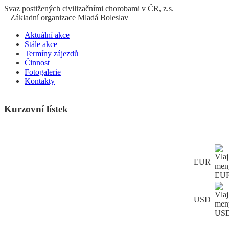
S
vaz
p
ostižených
c
ivilizačními
ch
orobami v ČR, z.s.
Základní organizace Mladá Boleslav
Aktuální akce
Stále akce
Termíny zájezdů
Činnost
Fotogalerie
Kontakty
Kurzovní lístek
EUR
USD