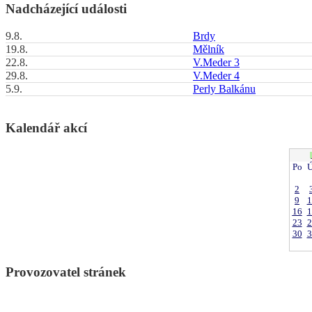
Nadcházející události
9.8.
Brdy
19.8.
Mělník
22.8.
V.Meder 3
29.8.
V.Meder 4
5.9.
Perly Balkánu
Kalendář akcí
Po
Ú
2
9
1
16
1
23
2
30
3
Provozovatel stránek