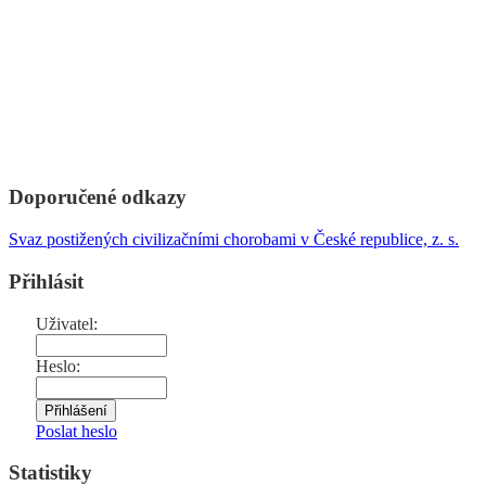
Doporučené odkazy
Svaz postižených civilizačními chorobami v České republice, z. s.
Přihlásit
Uživatel:
Heslo:
Poslat heslo
Statistiky