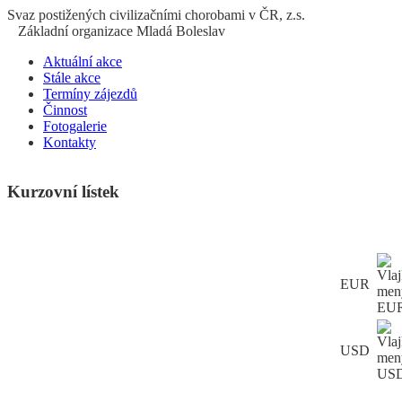
S
vaz
p
ostižených
c
ivilizačními
ch
orobami v ČR, z.s.
Základní organizace Mladá Boleslav
Aktuální akce
Stále akce
Termíny zájezdů
Činnost
Fotogalerie
Kontakty
Kurzovní lístek
EUR
USD