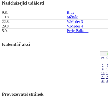
Nadcházející události
9.8.
Brdy
19.8.
Mělník
22.8.
V.Meder 3
29.8.
V.Meder 4
5.9.
Perly Balkánu
Kalendář akcí
Po
Ú
2
9
1
16
1
23
2
30
3
Provozovatel stránek