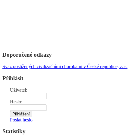
Doporučené odkazy
Svaz postižených civilizačními chorobami v České republice, z. s.
Přihlásit
Uživatel:
Heslo:
Poslat heslo
Statistiky