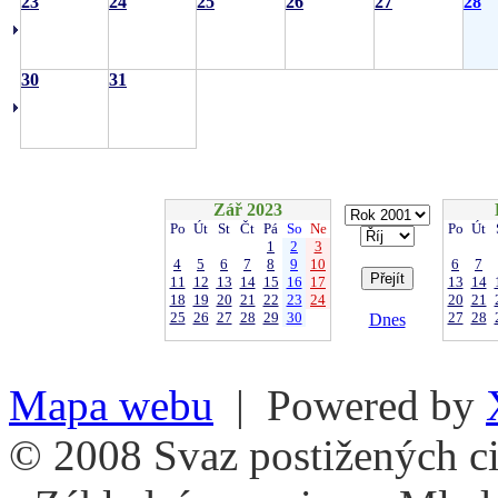
23
24
25
26
27
28
30
31
Zář 2023
Po
Út
St
Čt
Pá
So
Ne
Po
Út
1
2
3
4
5
6
7
8
9
10
6
7
11
12
13
14
15
16
17
13
14
18
19
20
21
22
23
24
20
21
25
26
27
28
29
30
27
28
Dnes
Mapa webu
| Powered by
© 2008 Svaz postižených ci