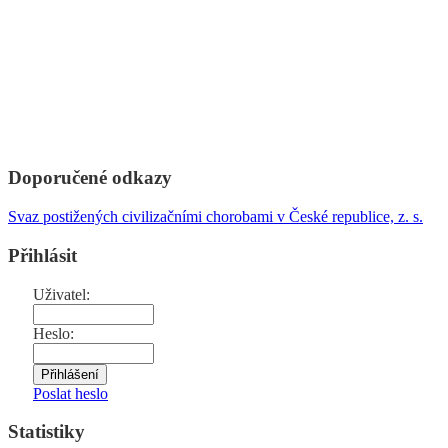
Doporučené odkazy
Svaz postižených civilizačními chorobami v České republice, z. s.
Přihlásit
Uživatel:
Heslo:
Poslat heslo
Statistiky