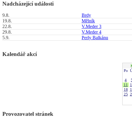
Nadcházející události
9.8.
Brdy
19.8.
Mělník
22.8.
V.Meder 3
29.8.
V.Meder 4
5.9.
Perly Balkánu
Kalendář akcí
Po
Ú
4
11
1
18
1
25
2
Provozovatel stránek