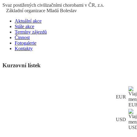
S
vaz
p
ostižených
c
ivilizačními
ch
orobami v ČR, z.s.
Základní organizace Mladá Boleslav
Aktuální akce
Stále akce
Termíny zájezdů
Činnost
Fotogalerie
Kontakty
Kurzovní lístek
EUR
USD