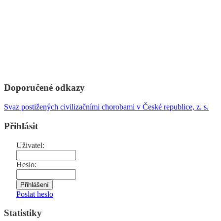
Doporučené odkazy
Svaz postižených civilizačními chorobami v České republice, z. s.
Přihlásit
Uživatel:
Heslo:
Poslat heslo
Statistiky