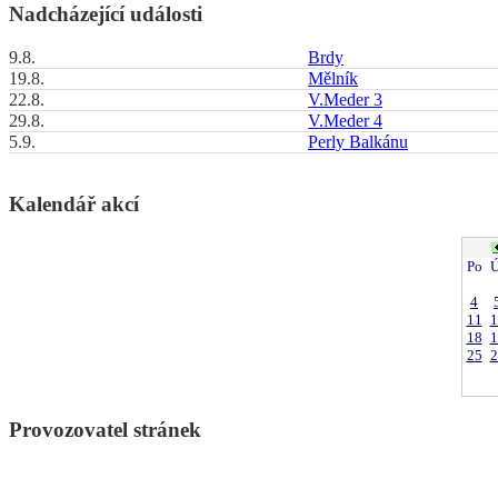
Nadcházející události
9.8.
Brdy
19.8.
Mělník
22.8.
V.Meder 3
29.8.
V.Meder 4
5.9.
Perly Balkánu
Kalendář akcí
Po
Ú
4
11
1
18
1
25
2
Provozovatel stránek