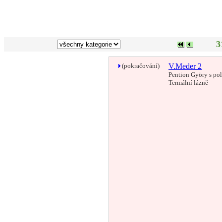
3
(pokračování)
V.Meder 2
Pention Györy s pol
Termální lázně