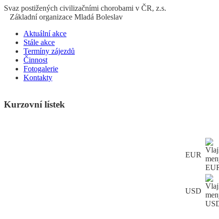
S
vaz
p
ostižených
c
ivilizačními
ch
orobami v ČR, z.s.
Základní organizace Mladá Boleslav
Aktuální akce
Stále akce
Termíny zájezdů
Činnost
Fotogalerie
Kontakty
Kurzovní lístek
EUR
USD