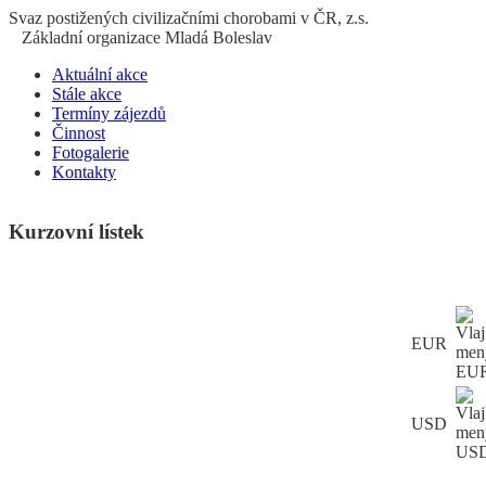
S
vaz
p
ostižených
c
ivilizačními
ch
orobami v ČR, z.s.
Základní organizace Mladá Boleslav
Aktuální akce
Stále akce
Termíny zájezdů
Činnost
Fotogalerie
Kontakty
Kurzovní lístek
EUR
USD