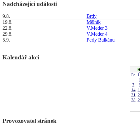
Nadcházející události
9.8.
Brdy
19.8.
Mělník
22.8.
V.Meder 3
29.8.
V.Meder 4
5.9.
Perly Balkánu
Kalendář akcí
Po
Ú
7
14
1
21
2
28
2
Provozovatel stránek