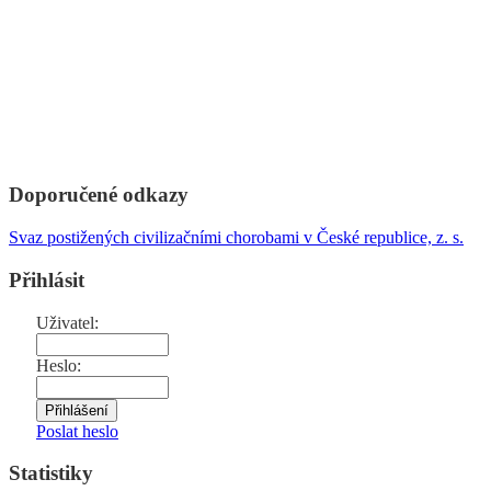
Doporučené odkazy
Svaz postižených civilizačními chorobami v České republice, z. s.
Přihlásit
Uživatel:
Heslo:
Poslat heslo
Statistiky