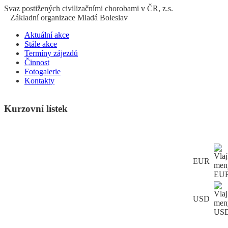
S
vaz
p
ostižených
c
ivilizačními
ch
orobami v ČR, z.s.
Základní organizace Mladá Boleslav
Aktuální akce
Stále akce
Termíny zájezdů
Činnost
Fotogalerie
Kontakty
Kurzovní lístek
EUR
USD