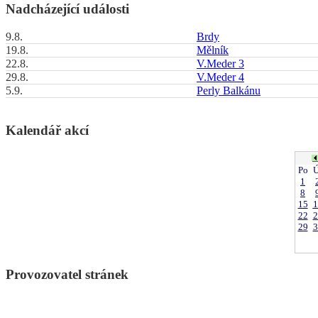
Nadcházející události
9.8.
Brdy
19.8.
Mělník
22.8.
V.Meder 3
29.8.
V.Meder 4
5.9.
Perly Balkánu
Kalendář akcí
Po
Ú
1
8
15
1
22
2
29
3
Provozovatel stránek