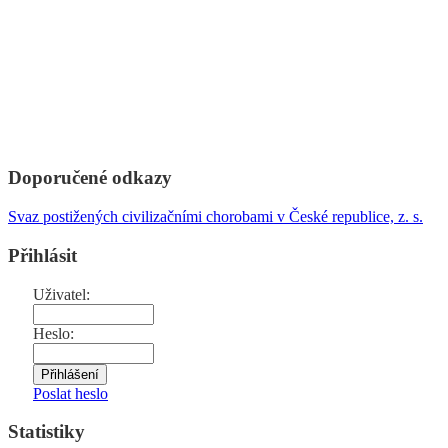
Doporučené odkazy
Svaz postižených civilizačními chorobami v České republice, z. s.
Přihlásit
Uživatel:
Heslo:
Poslat heslo
Statistiky