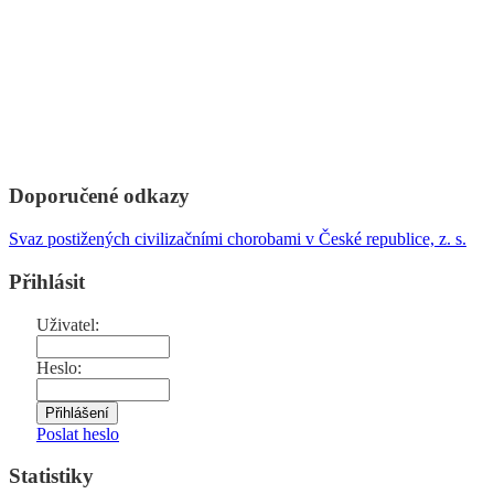
Doporučené odkazy
Svaz postižených civilizačními chorobami v České republice, z. s.
Přihlásit
Uživatel:
Heslo:
Poslat heslo
Statistiky