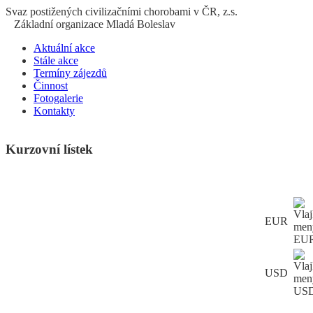
S
vaz
p
ostižených
c
ivilizačními
ch
orobami v ČR, z.s.
Základní organizace Mladá Boleslav
Aktuální akce
Stále akce
Termíny zájezdů
Činnost
Fotogalerie
Kontakty
Kurzovní lístek
EUR
USD