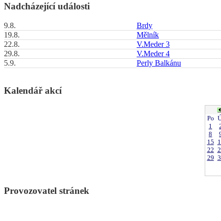
Nadcházející události
9.8.
Brdy
19.8.
Mělník
22.8.
V.Meder 3
29.8.
V.Meder 4
5.9.
Perly Balkánu
Kalendář akcí
Po
Ú
1
8
15
1
22
2
29
3
Provozovatel stránek