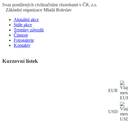
S
vaz
p
ostižených
c
ivilizačními
ch
orobami v ČR, z.s.
Základní organizace Mladá Boleslav
Aktuální akce
Stále akce
Termíny zájezdů
Činnost
Fotogalerie
Kontakty
Kurzovní lístek
EUR
USD