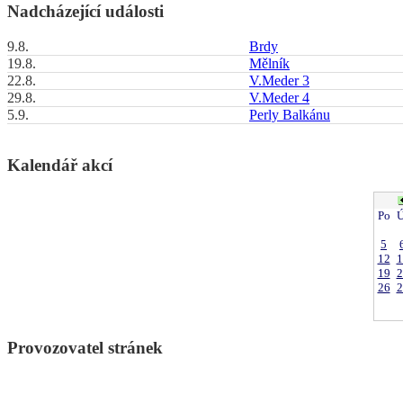
Nadcházející události
9.8.
Brdy
19.8.
Mělník
22.8.
V.Meder 3
29.8.
V.Meder 4
5.9.
Perly Balkánu
Kalendář akcí
Po
Ú
5
12
1
19
2
26
2
Provozovatel stránek