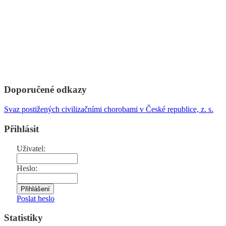
Doporučené odkazy
Svaz postižených civilizačními chorobami v České republice, z. s.
Přihlásit
Uživatel:
Heslo:
Poslat heslo
Statistiky