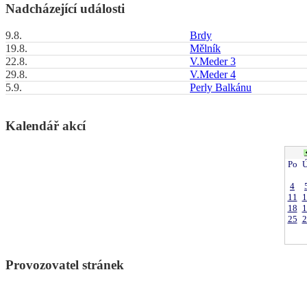
Nadcházející události
9.8.
Brdy
19.8.
Mělník
22.8.
V.Meder 3
29.8.
V.Meder 4
5.9.
Perly Balkánu
Kalendář akcí
Po
Ú
4
11
1
18
1
25
2
Provozovatel stránek