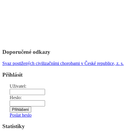
Doporučené odkazy
Svaz postižených civilizačními chorobami v České republice, z. s.
Přihlásit
Uživatel:
Heslo:
Poslat heslo
Statistiky