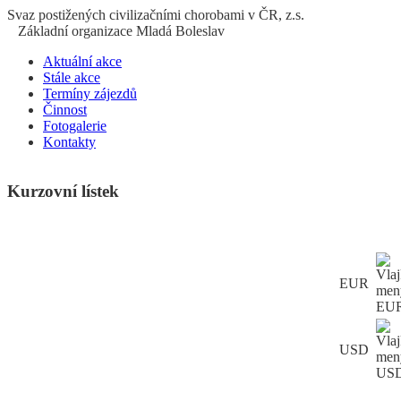
S
vaz
p
ostižených
c
ivilizačními
ch
orobami v ČR, z.s.
Základní organizace Mladá Boleslav
Aktuální akce
Stále akce
Termíny zájezdů
Činnost
Fotogalerie
Kontakty
Kurzovní lístek
EUR
USD