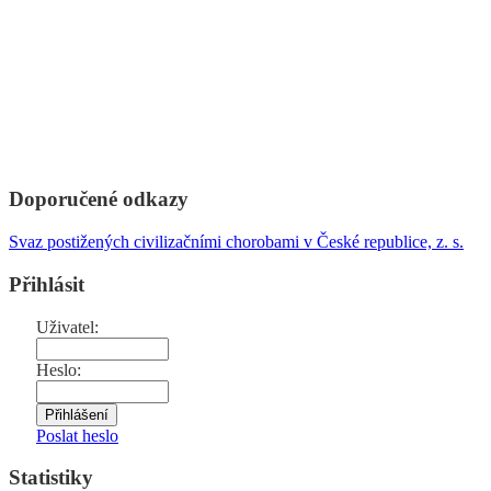
Doporučené odkazy
Svaz postižených civilizačními chorobami v České republice, z. s.
Přihlásit
Uživatel:
Heslo:
Poslat heslo
Statistiky