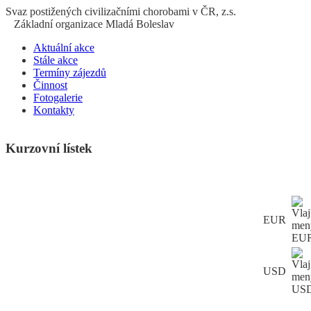
S
vaz
p
ostižených
c
ivilizačními
ch
orobami v ČR, z.s.
Základní organizace Mladá Boleslav
Aktuální akce
Stále akce
Termíny zájezdů
Činnost
Fotogalerie
Kontakty
Kurzovní lístek
EUR
USD