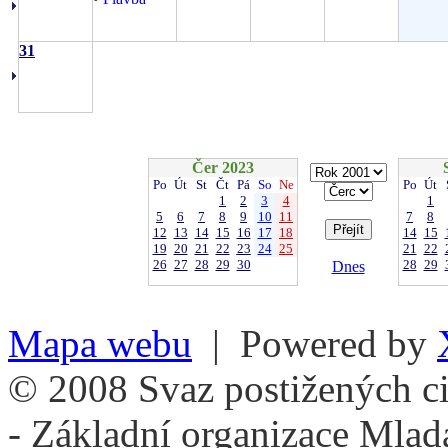
31
Čer 2023
Po
Út
St
Čt
Pá
So
Ne
Po
Út
1
2
3
4
1
5
6
7
8
9
10
11
7
8
12
13
14
15
16
17
18
14
15
19
20
21
22
23
24
25
21
22
26
27
28
29
30
28
29
Dnes
Mapa webu
| Powered by
© 2008 Svaz postižených ci
- Základní organizace Mlad