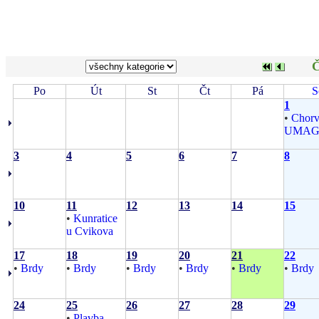
Č
Po
Út
St
Čt
Pá
S
1
•
Chorv
UMA
3
4
5
6
7
8
10
11
12
13
14
15
•
Kunratice
u Cvikova
17
18
19
20
21
22
•
Brdy
•
Brdy
•
Brdy
•
Brdy
•
Brdy
•
Brdy
24
25
26
27
28
29
•
Plavba