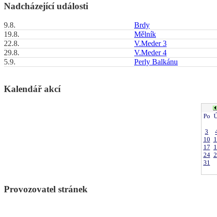
Nadcházející události
9.8.
Brdy
19.8.
Mělník
22.8.
V.Meder 3
29.8.
V.Meder 4
5.9.
Perly Balkánu
Kalendář akcí
Po
Ú
3
10
1
17
1
24
2
31
Provozovatel stránek