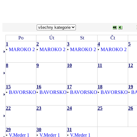
Po
Út
St
Čt
1
2
3
4
5
•
MAROKO 2
•
MAROKO 2
•
MAROKO 2
•
MAROKO 2
8
9
10
11
12
15
16
17
18
19
•
BAVORSKO
•
BAVORSKO
•
BAVORSKO
•
BAVORSKO
•
B
22
23
24
25
26
29
30
31
•
V.Meder 1
•
V.Meder 1
•
V.Meder 1