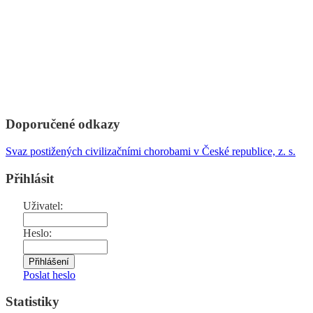
Doporučené odkazy
Svaz postižených civilizačními chorobami v České republice, z. s.
Přihlásit
Uživatel:
Heslo:
Poslat heslo
Statistiky