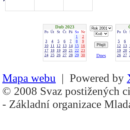
Dub 2023
Po
Út
St
Čt
Pá
So
Ne
Po
Út
1
2
3
4
5
6
7
8
9
5
6
10
11
12
13
14
15
16
12
13
17
18
19
20
21
22
23
19
20
24
25
26
27
28
29
30
26
27
Dnes
Mapa webu
| Powered by
© 2008 Svaz postižených ci
- Základní organizace Mlad