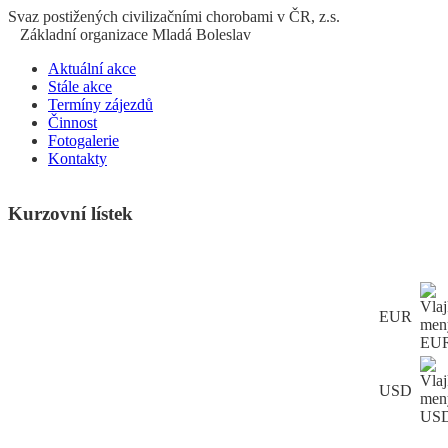
S
vaz
p
ostižených
c
ivilizačními
ch
orobami v ČR, z.s.
Základní organizace Mladá Boleslav
Aktuální akce
Stále akce
Termíny zájezdů
Činnost
Fotogalerie
Kontakty
Kurzovní lístek
EUR
USD