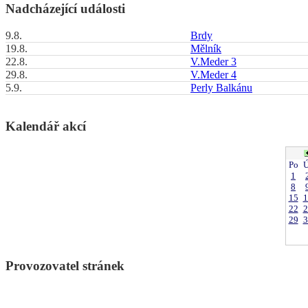
Nadcházející události
9.8.
Brdy
19.8.
Mělník
22.8.
V.Meder 3
29.8.
V.Meder 4
5.9.
Perly Balkánu
Kalendář akcí
Po
Ú
1
8
15
1
22
2
29
3
Provozovatel stránek