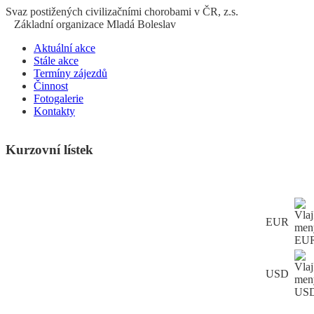
S
vaz
p
ostižených
c
ivilizačními
ch
orobami v ČR, z.s.
Základní organizace Mladá Boleslav
Aktuální akce
Stále akce
Termíny zájezdů
Činnost
Fotogalerie
Kontakty
Kurzovní lístek
EUR
USD