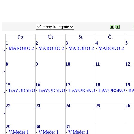
Po
Út
St
Čt
1
2
3
4
5
•
MAROKO 2
•
MAROKO 2
•
MAROKO 2
•
MAROKO 2
8
9
10
11
12
15
16
17
18
19
•
BAVORSKO
•
BAVORSKO
•
BAVORSKO
•
BAVORSKO
•
B
22
23
24
25
26
29
30
31
•
V.Meder 1
•
V.Meder 1
•
V.Meder 1