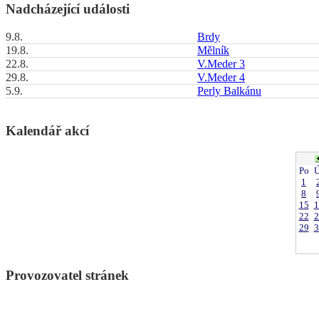
Nadcházející události
9.8.
Brdy
19.8.
Mělník
22.8.
V.Meder 3
29.8.
V.Meder 4
5.9.
Perly Balkánu
Kalendář akcí
Po
Ú
1
8
15
1
22
2
29
3
Provozovatel stránek