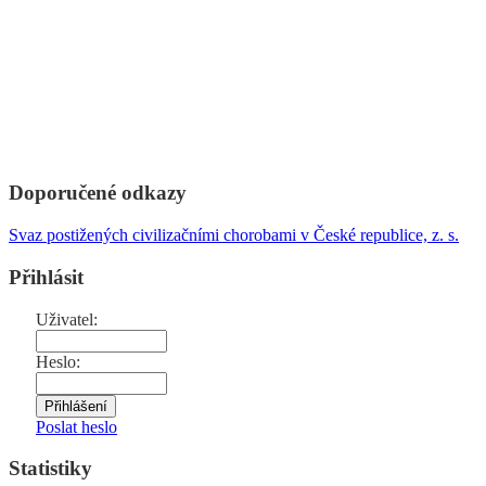
Doporučené odkazy
Svaz postižených civilizačními chorobami v České republice, z. s.
Přihlásit
Uživatel:
Heslo:
Poslat heslo
Statistiky