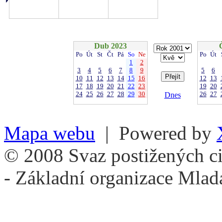
Dub 2023
Po
Út
St
Čt
Pá
So
Ne
Po
Út
1
2
3
4
5
6
7
8
9
5
6
10
11
12
13
14
15
16
12
13
17
18
19
20
21
22
23
19
20
24
25
26
27
28
29
30
26
27
Dnes
Mapa webu
| Powered by
© 2008 Svaz postižených ci
- Základní organizace Mlad