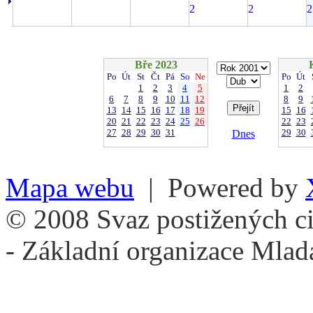
2
2
2
Bře 2023
Po
Út
St
Čt
Pá
So
Ne
Po
Út
1
2
3
4
5
1
2
6
7
8
9
10
11
12
8
9
13
14
15
16
17
18
19
15
16
20
21
22
23
24
25
26
22
23
27
28
29
30
31
29
30
Dnes
Mapa webu
| Powered by
© 2008 Svaz postižených ci
- Základní organizace Mlad