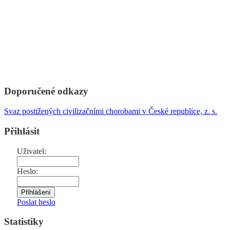
Doporučené odkazy
Svaz postižených civilizačními chorobami v České republice, z. s.
Přihlásit
Uživatel:
Heslo:
Poslat heslo
Statistiky