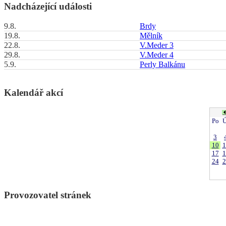
Nadcházející události
9.8.
Brdy
19.8.
Mělník
22.8.
V.Meder 3
29.8.
V.Meder 4
5.9.
Perly Balkánu
Kalendář akcí
Po
Ú
3
10
1
17
1
24
2
Provozovatel stránek