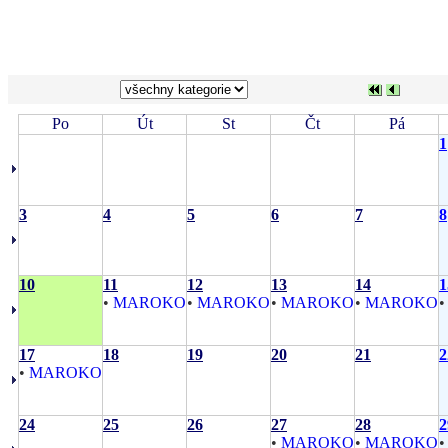
Po
Út
St
Čt
Pá
1
3
4
5
6
7
8
10
11
12
13
14
1
•
MAROKO
•
MAROKO
•
MAROKO
•
MAROKO
17
18
19
20
21
2
•
MAROKO
24
25
26
27
28
2
•
MAROKO
•
MAROKO