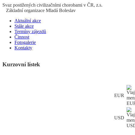
S
vaz
p
ostižených
c
ivilizačními
ch
orobami v ČR, z.s.
Základní organizace Mladá Boleslav
Aktuální akce
Stále akce
Termíny zájezdů
Činnost
Fotogalerie
Kontakty
Kurzovní lístek
EUR
USD