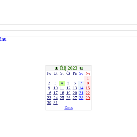
kánu
Říj 2023
Po
Út
St
Čt
Pá
So
Ne
1
2
3
4
5
6
7
8
9
10
11
12
13
14
15
16
17
18
19
20
21
22
23
24
25
26
27
28
29
30
31
Dnes