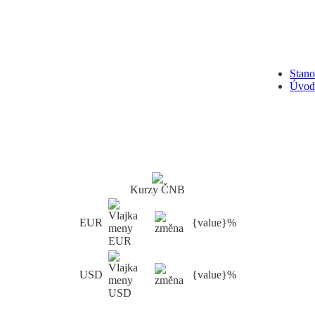
Stan
Úvod
Kurzy ČNB
EUR
{value}%
USD
{value}%