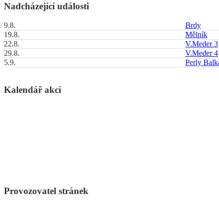
Nadcházející události
9.8.
Brdy
19.8.
Mělník
22.8.
V.Meder 3
29.8.
V.Meder 4
5.9.
Perly Bal
Kalendář akcí
Provozovatel stránek