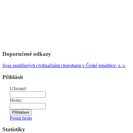
Doporučené odkazy
Svaz postižených civilizačními chorobami v České republice, z. s.
Přihlásit
Uživatel:
Heslo:
Poslat heslo
Statistiky