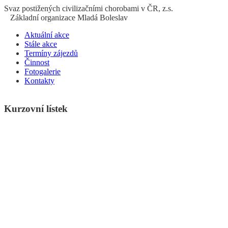
S
vaz
p
ostižených
c
ivilizačními
ch
orobami v ČR, z.s.
Základní organizace Mladá Boleslav
Aktuální akce
Stále akce
Termíny zájezdů
Činnost
Fotogalerie
Kontakty
Kurzovní lístek