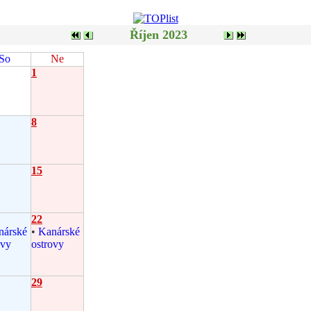
Říjen 2023
So
Ne
1
8
15
22
nárské
•
Kanárské
ovy
ostrovy
29