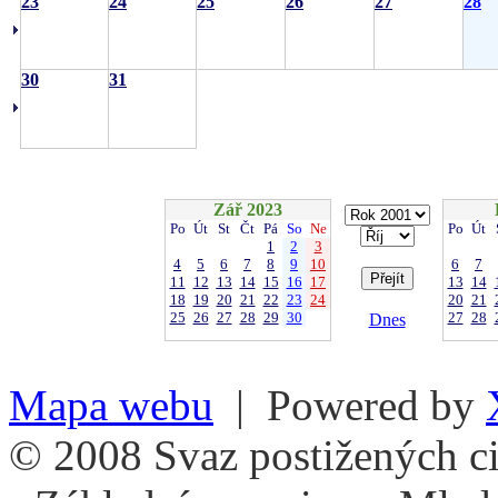
23
24
25
26
27
28
30
31
Zář 2023
Po
Út
St
Čt
Pá
So
Ne
Po
Út
1
2
3
4
5
6
7
8
9
10
6
7
11
12
13
14
15
16
17
13
14
18
19
20
21
22
23
24
20
21
25
26
27
28
29
30
27
28
Dnes
Mapa webu
| Powered by
© 2008 Svaz postižených ci