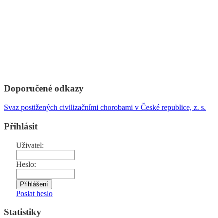
Doporučené odkazy
Svaz postižených civilizačními chorobami v České republice, z. s.
Přihlásit
Uživatel:
Heslo:
Poslat heslo
Statistiky