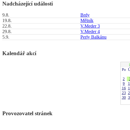
Nadcházející události
9.8.
Brdy
19.8.
Mělník
22.8.
V.Meder 3
29.8.
V.Meder 4
5.9.
Perly Balkánu
Kalendář akcí
Po
Ú
2
9
1
16
1
23
2
30
3
Provozovatel stránek