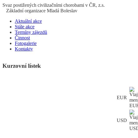
S
vaz
p
ostižených
c
ivilizačními
ch
orobami v ČR, z.s.
Základní organizace Mladá Boleslav
Aktuální akce
Stále akce
Termíny zájezdů
Činnost
Fotogalerie
Kontakty
Kurzovní lístek
EUR
USD