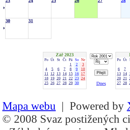
23
24
25
26
27
28
30
31
Zář 2023
Po
Út
St
Čt
Pá
So
Ne
Po
Út
1
2
3
4
5
6
7
8
9
10
6
7
11
12
13
14
15
16
17
13
14
18
19
20
21
22
23
24
20
21
25
26
27
28
29
30
27
28
Dnes
Mapa webu
| Powered by
© 2008 Svaz postižených ci