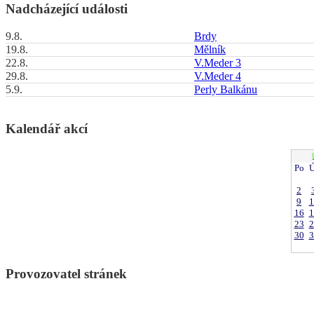
Nadcházející události
9.8.
Brdy
19.8.
Mělník
22.8.
V.Meder 3
29.8.
V.Meder 4
5.9.
Perly Balkánu
Kalendář akcí
Po
Ú
2
9
1
16
1
23
2
30
3
Provozovatel stránek