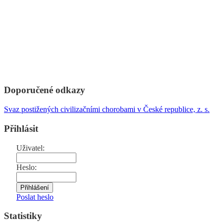
Doporučené odkazy
Svaz postižených civilizačními chorobami v České republice, z. s.
Přihlásit
Uživatel:
Heslo:
Poslat heslo
Statistiky